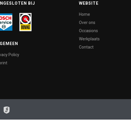
NGESLOTEN BIJ
WEBSITE
Home
Over ons
Occasions
Werkplaats
LGEMEEN
Contact
vacy Policy
rint