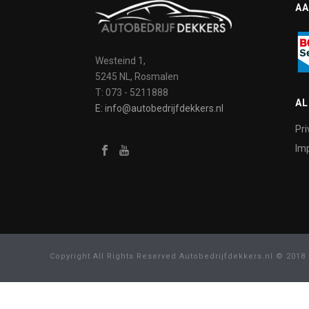
AA
Westeind 1,
5245 NL, Rosmalen
T: 073 - 5211888
A
E: info@autobedrijfdekkers.nl
Pri
Imp
Copyright All Rights Reserved Autobedrijfdekkers.nl © 2018