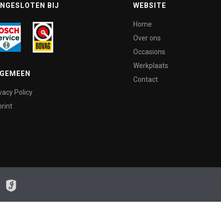
NGESLOTEN BIJ
WEBSITE
Home
Over ons
Occasions
Werkplaats
LGEMEEN
Contact
vacy Policy
rint