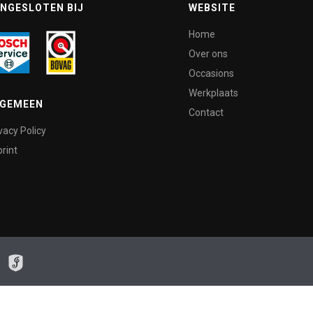
NGESLOTEN BIJ
WEBSITE
Home
Over ons
Occasions
Werkplaats
LGEMEEN
Contact
vacy Policy
rint