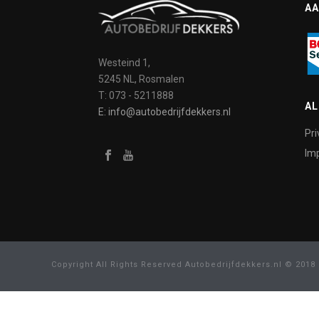
AA
Westeind 1,
5245 NL, Rosmalen
T: 073 - 5211888
A
E: info@autobedrijfdekkers.nl
Pri
Imp
Copyright All Rights Reserved Autobedrijfdekkers.nl © 2018