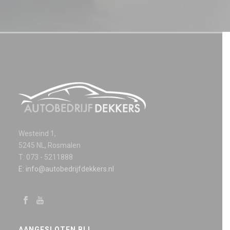
Westeind 1,
5245 NL, Rosmalen
T: 073 - 5211888
E: info@autobedrijfdekkers.nl
AANGESLOTEN BIJ