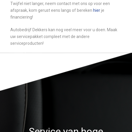
Twijfel niet langer, neem contact met ons op voor een
afspraak, kom gerust eens langs of bereken
hier
je
financiering!
Autobedrijf Dekkers kan nog veel meer voor u doen. Maak
uw servicepakket compleet met de andere
serviceproducten!
Service van hoge