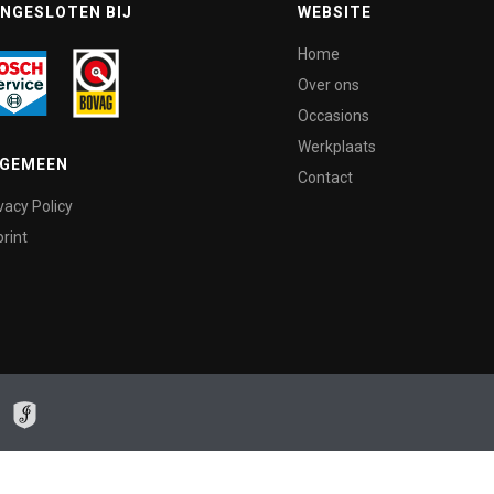
NGESLOTEN BIJ
WEBSITE
Home
Over ons
Occasions
Werkplaats
LGEMEEN
Contact
vacy Policy
rint