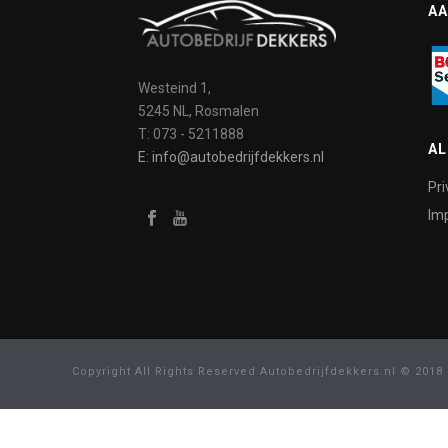
AA
Westeind 1,
5245 NL, Rosmalen
T: 073 - 5211888
A
E: info@autobedrijfdekkers.nl
Pri
Imp
Copyright All Rights Reserved Autobedrijfdekkers.nl © 2018