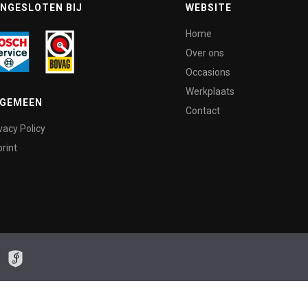
NGESLOTEN BIJ
WEBSITE
Home
Over ons
Occasions
Werkplaats
LGEMEEN
Contact
vacy Policy
rint