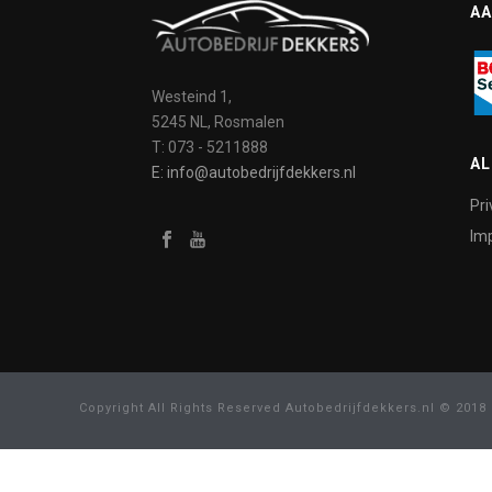
AA
Westeind 1,
5245 NL, Rosmalen
T: 073 - 5211888
A
E: info@autobedrijfdekkers.nl
Pri
Imp
Copyright All Rights Reserved Autobedrijfdekkers.nl © 2018