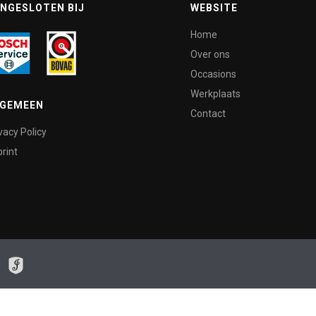
NGESLOTEN BIJ
WEBSITE
Home
Over ons
Occasions
Werkplaats
LGEMEEN
Contact
vacy Policy
rint