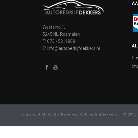
AA
Westeind 1,
5245 NL, Rosmalen
T: 073 - 5211888
A
E: info@autobedrijfdekkers.nl
Pri
Imp
Copyright All Rights Reserved Autobedrijfdekkers.nl © 2018