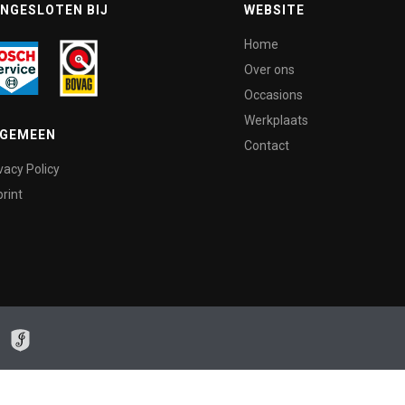
NGESLOTEN BIJ
WEBSITE
Home
Over ons
Occasions
Werkplaats
LGEMEEN
Contact
vacy Policy
rint