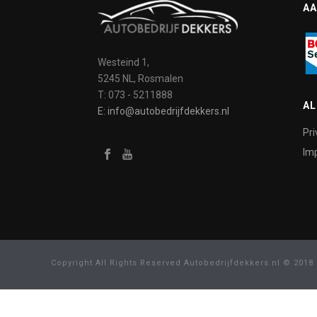
AA
Westeind 1,
5245 NL, Rosmalen
T: 073 - 5211888
A
E: info@autobedrijfdekkers.nl
Pri
Imp
Copyright All Rights Reserved Autobedrijfdekkers.nl © 2018