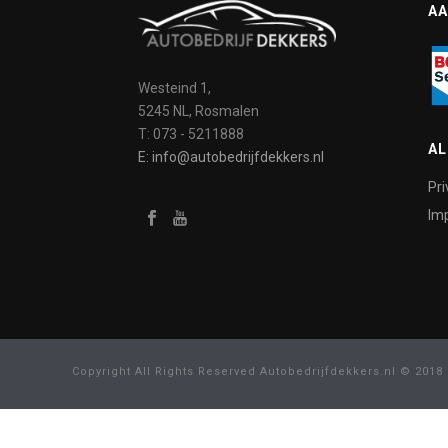
AA
Westeind 1,
5245 NL, Rosmalen
T: 073 - 5211888
A
E: info@autobedrijfdekkers.nl
Pri
Imp
Copyright All Rights Reserved Autobedrijfdekkers.nl © 2018