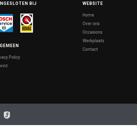
NGESLOTEN BIJ
WEBSITE
Home
Over ons
Occasions
Werkplaats
LGEMEEN
Contact
vacy Policy
rint