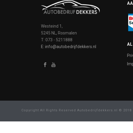
AA
Westeind 1,
5245 NL, Rosmalen
T: 073 - 5211888
A
E: info@autobedrijfdekkers.nl
Pri
Imp
Copyright All Rights Reserved Autobedrijfdekkers.nl © 2018