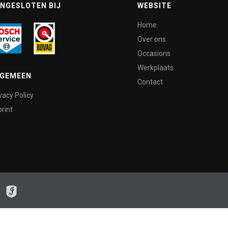
NGESLOTEN BIJ
WEBSITE
Home
Over ons
Occasions
Werkplaats
LGEMEEN
Contact
vacy Policy
rint