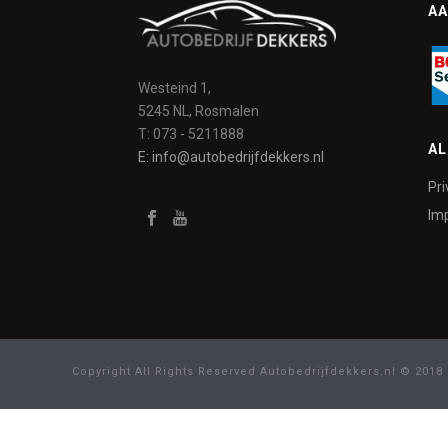
AA
Westeind 1,
5245 NL, Rosmalen
T: 073 - 5211888
A
E: info@autobedrijfdekkers.nl
Pri
Imp
Copyright All Rights Reserved Autobedrijfdekkers.nl © 2018