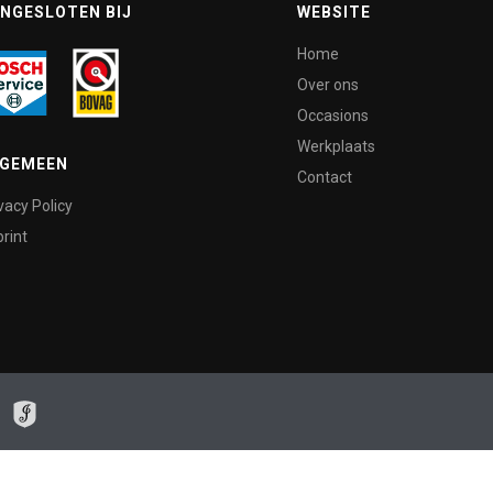
NGESLOTEN BIJ
WEBSITE
Home
Over ons
Occasions
Werkplaats
LGEMEEN
Contact
vacy Policy
rint