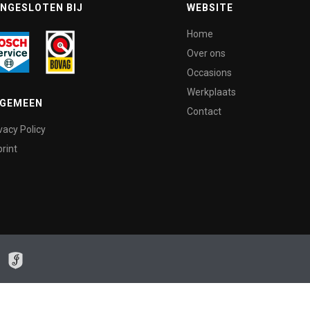
NGESLOTEN BIJ
WEBSITE
Home
Over ons
Occasions
Werkplaats
LGEMEEN
Contact
vacy Policy
rint