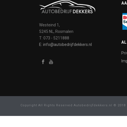
AA
Westeind 1,
5245 NL, Rosmalen
T: 073 - 5211888
A
E: info@autobedrijfdekkers.nl
Pri
Imp
Copyright All Rights Reserved Autobedrijfdekkers.nl © 2018