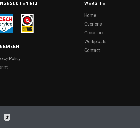
NGESLOTEN BIJ
WEBSITE
Home
Over ons
Occasions
Werkplaats
LGEMEEN
Contact
vacy Policy
rint