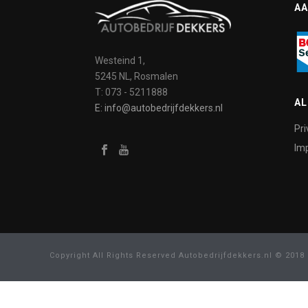
AA
Westeind 1,
5245 NL, Rosmalen
T: 073 - 5211888
A
E: info@autobedrijfdekkers.nl
Pri
Imp
Copyright All Rights Reserved Autobedrijfdekkers.nl © 2018