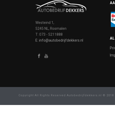
AA
Westeind 1,
5245 NL, Rosmalen
T: 073 - 5211888
A
E: info@autobedrijfdekkers.nl
Pri
Imp
Copyright All Rights Reserved Autobedrijfdekkers.nl © 2018