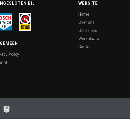
NGESLOTEN BIJ
WEBSITE
Home
Over ons
Occasions
Werkplaats
LGEMEEN
Contact
vacy Policy
rint