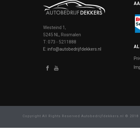
AA
Westeind 1,
5245 NL, Rosmalen
T: 073 - 5211888
A
E: info@autobedrijfdekkers.nl
Pri
Imp
Copyright All Rights Reserved Autobedrijfdekkers.nl © 2018