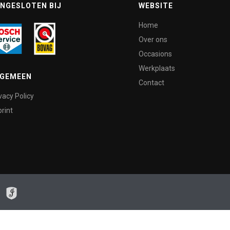
NGESLOTEN BIJ
WEBSITE
Home
Over ons
Occasions
Werkplaats
LGEMEEN
Contact
vacy Policy
rint