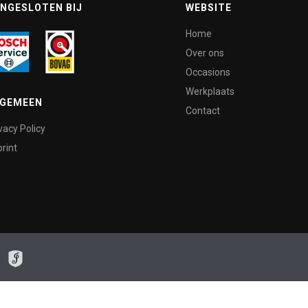
NGESLOTEN BIJ
WEBSITE
Home
Over ons
Occasions
Werkplaats
LGEMEEN
Contact
vacy Policy
rint