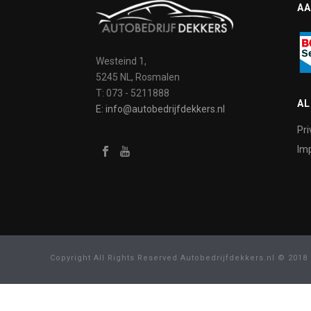
AA
Westeind 1,
5245 NL, Rosmalen
T: 073 - 5211888
A
E: info@autobedrijfdekkers.nl
Pri
Imp
Copyright All Rights Reserved Autobedrijfdekkers.nl © 2018