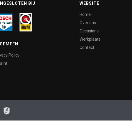
NGESLOTEN BIJ
WEBSITE
Home
Over ons
Occasions
Werkplaats
LGEMEEN
Contact
vacy Policy
rint