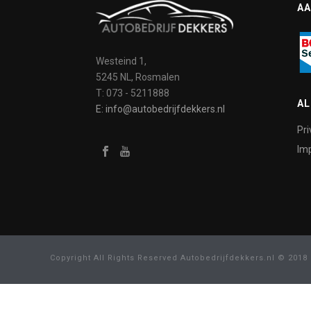
AA
Westeind 1,
5245 NL, Rosmalen
T: 073 - 5211888
A
E: info@autobedrijfdekkers.nl
Pri
Imp
Copyright All Rights Reserved Autobedrijfdekkers.nl © 2018