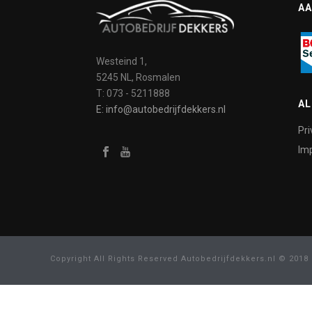
AA
Westeind 1,
5245 NL, Rosmalen
T: 073 - 5211888
A
E: info@autobedrijfdekkers.nl
Pri
Imp
Copyright All Rights Reserved Autobedrijfdekkers.nl © 2018