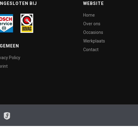
NGESLOTEN BIJ
WEBSITE
Home
Over ons
Occasions
Werkplaats
LGEMEEN
Contact
vacy Policy
rint