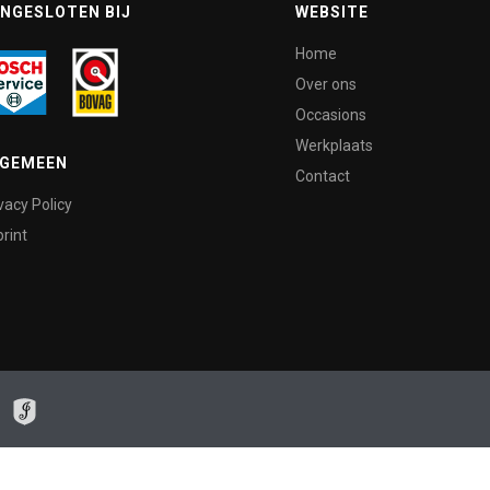
NGESLOTEN BIJ
WEBSITE
Home
Over ons
Occasions
Werkplaats
LGEMEEN
Contact
vacy Policy
rint