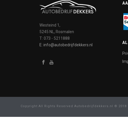
AA
Westeind 1,
5245 NL, Rosmalen
T: 073 - 5211888
A
E: info@autobedrijfdekkers.nl
Pri
Imp
Copyright All Rights Reserved Autobedrijfdekkers.nl © 2018