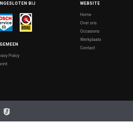
NGESLOTEN BIJ
WEBSITE
Home
Over ons
Occasions
Werkplaats
LGEMEEN
Contact
vacy Policy
rint