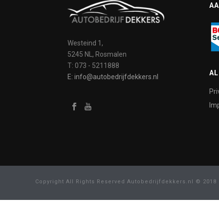
AA
Westeind 1,
5245 NL, Rosmalen
T: 073 - 5211888
A
E: info@autobedrijfdekkers.nl
Pri
Imp
Copyright All Rights Reserved Autobedrijfdekkers.nl © 2018