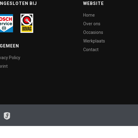
NGESLOTEN BIJ
WEBSITE
Home
Over ons
Occasions
Werkplaats
LGEMEEN
Contact
vacy Policy
rint