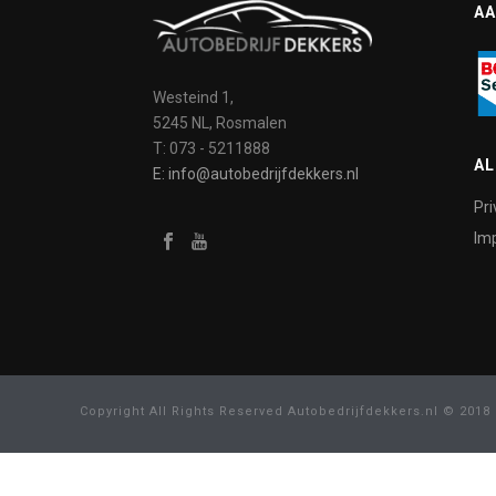
AA
Westeind 1,
5245 NL, Rosmalen
T: 073 - 5211888
A
E: info@autobedrijfdekkers.nl
Pri
Imp
Copyright All Rights Reserved Autobedrijfdekkers.nl © 2018