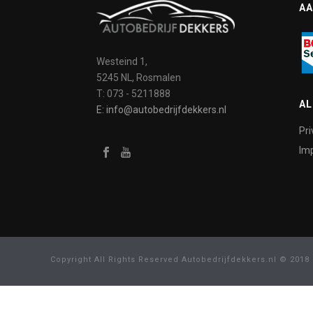
AA
Westeind 1,
5245 NL, Rosmalen
T: 073 - 5211888
A
E: info@autobedrijfdekkers.nl
Pri
Imp
Copyright All Rights Reserved Autobedrijfdekkers.nl © 2018