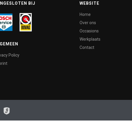
NGESLOTEN BIJ
WEBSITE
Home
Over ons
Occasions
Werkplaats
LGEMEEN
Contact
vacy Policy
rint