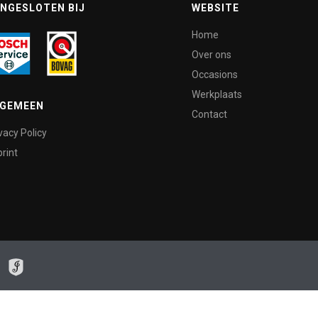
NGESLOTEN BIJ
WEBSITE
Home
Over ons
Occasions
Werkplaats
LGEMEEN
Contact
vacy Policy
rint