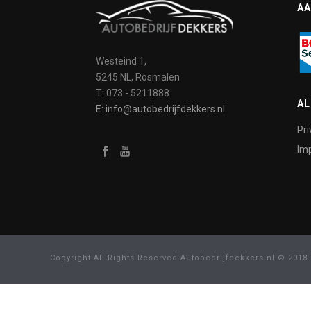
AA
Westeind 1,
5245 NL, Rosmalen
T: 073 - 5211888
A
E: info@autobedrijfdekkers.nl
Pri
Imp
Copyright All Rights Reserved Autobedrijfdekkers.nl © 2018