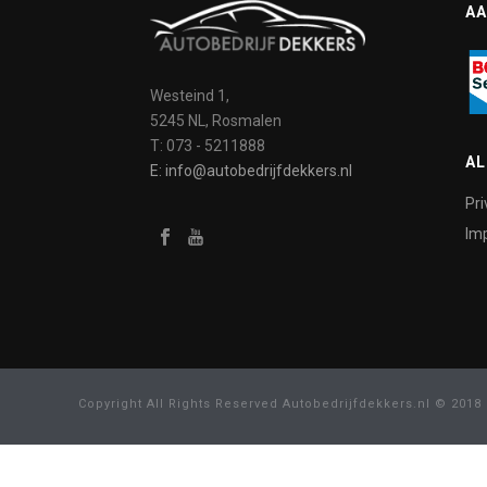
AA
Westeind 1,
5245 NL, Rosmalen
T: 073 - 5211888
A
E: info@autobedrijfdekkers.nl
Pri
Imp
Copyright All Rights Reserved Autobedrijfdekkers.nl © 2018