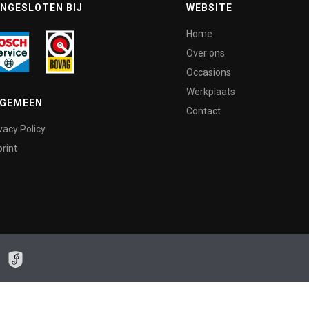
NGESLOTEN BIJ
WEBSITE
Home
Over ons
Occasions
Werkplaats
LGEMEEN
Contact
vacy Policy
rint