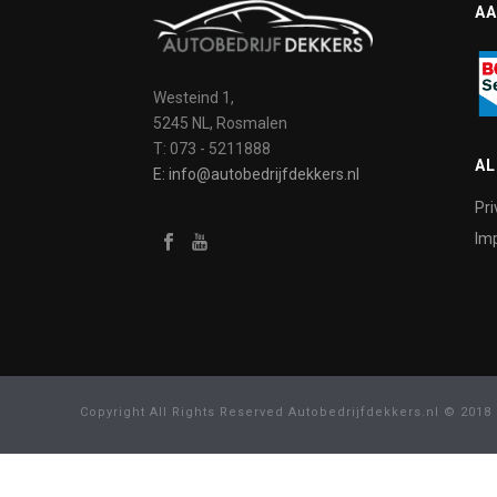
AA
Westeind 1,
5245 NL, Rosmalen
T: 073 - 5211888
A
E: info@autobedrijfdekkers.nl
Pri
Imp
Copyright All Rights Reserved Autobedrijfdekkers.nl © 2018