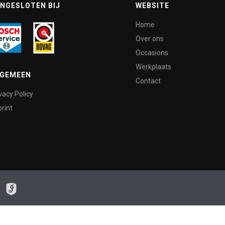
NGESLOTEN BIJ
WEBSITE
Home
Over ons
Occasions
Werkplaats
LGEMEEN
Contact
vacy Policy
rint