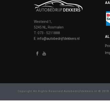
AA
Westeind 1,
5245 NL, Rosmalen
T: 073 - 5211888
A
E: info@autobedrijfdekkers.nl
Pri
Imp
Copyright All Rights Reserved Autobedrijfdekkers.nl © 2018