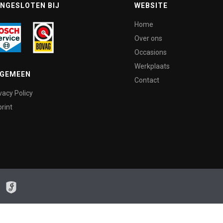
NGESLOTEN BIJ
WEBSITE
Home
Over ons
Occasions
Werkplaats
LGEMEEN
Contact
vacy Policy
rint