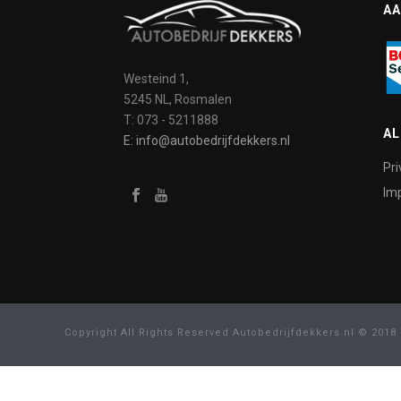
AA
Westeind 1,
5245 NL, Rosmalen
T: 073 - 5211888
A
E: info@autobedrijfdekkers.nl
Pri
Imp
Copyright All Rights Reserved Autobedrijfdekkers.nl © 2018