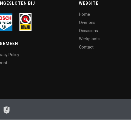
NGESLOTEN BIJ
WEBSITE
Home
Over ons
Occasions
Werkplaats
LGEMEEN
Contact
vacy Policy
rint