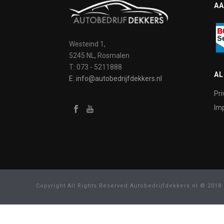
AA
Westeind 1,
5245 NL, Rosmalen
T: 073 - 5211888
A
E: info@autobedrijfdekkers.nl
Pri
Imp
Copyright All Rights Reserved Autobedrijfdekkers.nl © 2018