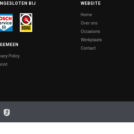
NGESLOTEN BIJ
WEBSITE
Home
Over ons
Occasions
Werkplaats
LGEMEEN
Contact
vacy Policy
rint