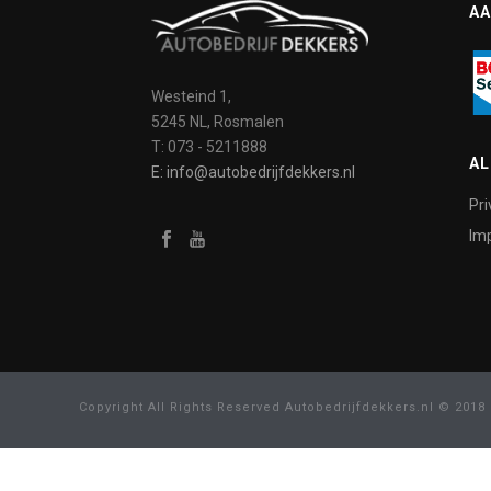
AA
Westeind 1,
5245 NL, Rosmalen
T: 073 - 5211888
A
E: info@autobedrijfdekkers.nl
Pri
Imp
Copyright All Rights Reserved Autobedrijfdekkers.nl © 2018