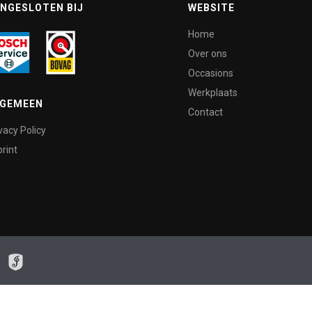
NGESLOTEN BIJ
WEBSITE
Home
Over ons
Occasions
Werkplaats
LGEMEEN
Contact
vacy Policy
rint