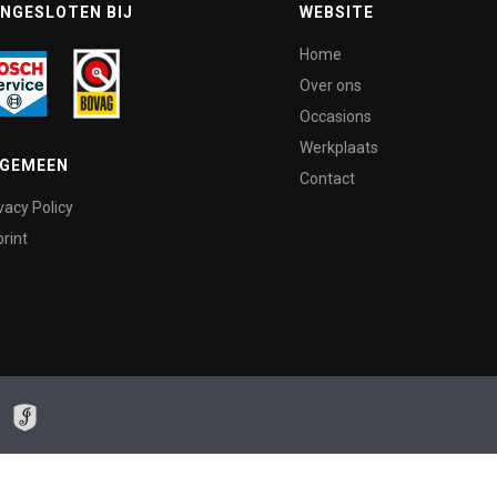
NGESLOTEN BIJ
WEBSITE
Home
Over ons
Occasions
Werkplaats
LGEMEEN
Contact
vacy Policy
rint