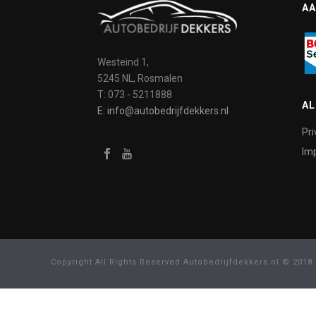
AA
Westeind 1,
5245 NL, Rosmalen
T: 073 - 5211888
A
E: info@autobedrijfdekkers.nl
Pri
Imp
Copyright All Rights Reserved Autobedrijfdekkers.nl © 2018