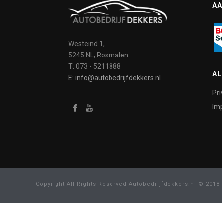
AA
Westeind 1,
5245 NL, Rosmalen
T: 073 - 5211888
A
E: info@autobedrijfdekkers.nl
Pri
Imp
Copyright All Rights Reserved Autobedrijfdekkers.nl © 2018