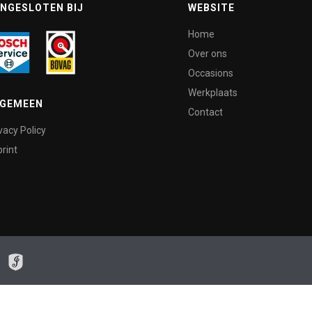
NGESLOTEN BIJ
WEBSITE
Home
Over ons
Occasions
Werkplaats
LGEMEEN
Contact
vacy Policy
rint