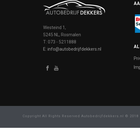
AA
Westeind 1,
5245 NL, Rosmalen
T: 073 - 5211888
A
E: info@autobedrijfdekkers.nl
Pri
Imp
Copyright All Rights Reserved Autobedrijfdekkers.nl © 2018