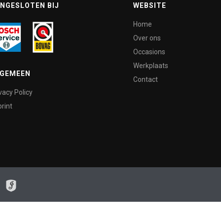
NGESLOTEN BIJ
WEBSITE
Home
Over ons
Occasions
Werkplaats
LGEMEEN
Contact
vacy Policy
rint