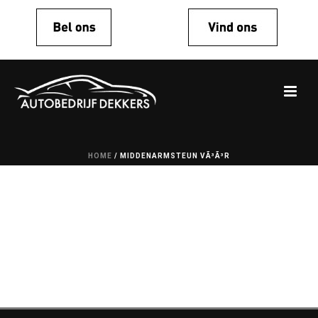
HOME
/
MIDDENARMSTEUN VÃ³Ã³R