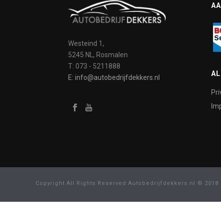
AA
Westeind 1,
5245 NL, Rosmalen
T: 073 - 5211888
A
E: info@autobedrijfdekkers.nl
Pri
Imp
Copyright All Rights Reserved Autobedrijfdekkers.nl © 2018