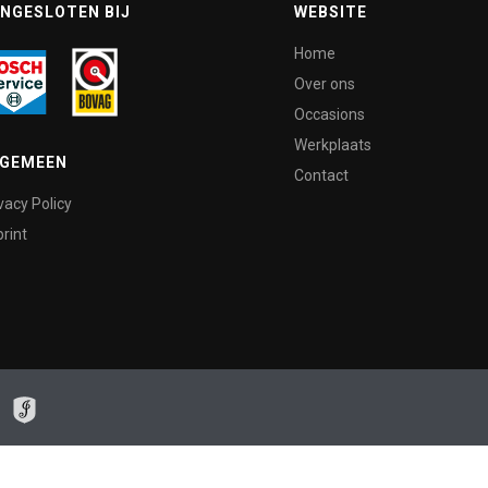
NGESLOTEN BIJ
WEBSITE
Home
Over ons
Occasions
Werkplaats
LGEMEEN
Contact
vacy Policy
rint