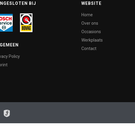
NGESLOTEN BIJ
WEBSITE
Home
Over ons
Occasions
Werkplaats
LGEMEEN
Contact
vacy Policy
rint