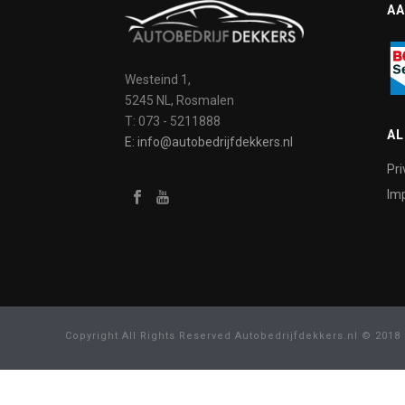
AA
Westeind 1,
5245 NL, Rosmalen
T: 073 - 5211888
A
E: info@autobedrijfdekkers.nl
Pri
Imp
Copyright All Rights Reserved Autobedrijfdekkers.nl © 2018