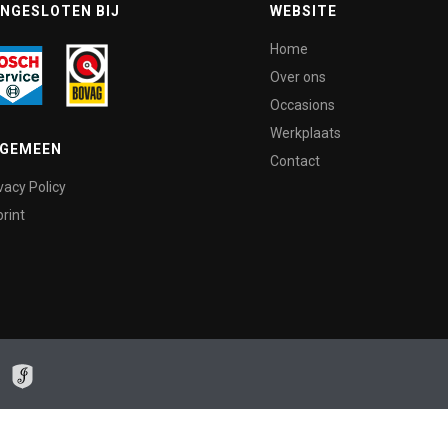
NGESLOTEN BIJ
WEBSITE
Home
Over ons
Occasions
Werkplaats
LGEMEEN
Contact
vacy Policy
rint