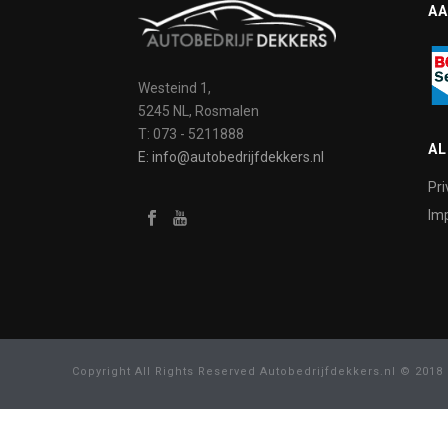
AA
Westeind 1,
5245 NL, Rosmalen
T: 073 - 5211888
A
E: info@autobedrijfdekkers.nl
Pri
Imp
Copyright All Rights Reserved Autobedrijfdekkers.nl © 2018