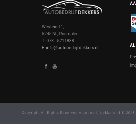
AA
Westeind 1,
5245 NL, Rosmalen
T: 073 - 5211888
A
E: info@autobedrijfdekkers.nl
Pri
Imp
Copyright All Rights Reserved Autobedrijfdekkers.nl © 2018