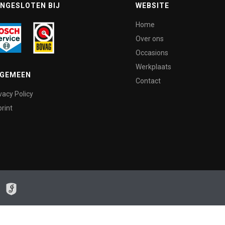
NGESLOTEN BIJ
WEBSITE
Home
Over ons
Occasions
Werkplaats
LGEMEEN
Contact
vacy Policy
rint