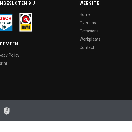
NGESLOTEN BIJ
WEBSITE
Home
Over ons
Occasions
Werkplaats
LGEMEEN
Contact
vacy Policy
rint