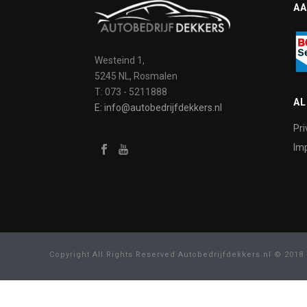
AA
Westeind 1,
5245 NL, Rosmalen
T: 073 - 5211888
A
E: info@autobedrijfdekkers.nl
Pri
Imp
Copyright All Rights Reserved Autobedrijfdekkers.nl © 2018