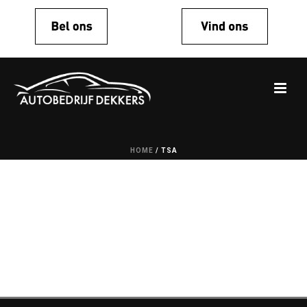
HOME
/
TSA