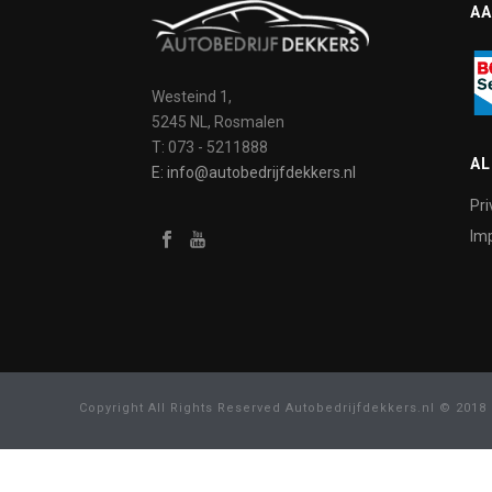
AA
Westeind 1,
5245 NL, Rosmalen
T: 073 - 5211888
A
E: info@autobedrijfdekkers.nl
Pri
Imp
Copyright All Rights Reserved Autobedrijfdekkers.nl © 2018