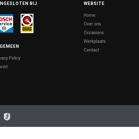
NGESLOTEN BIJ
WEBSITE
Home
Over ons
Occasions
Werkplaats
LGEMEEN
Contact
vacy Policy
rint