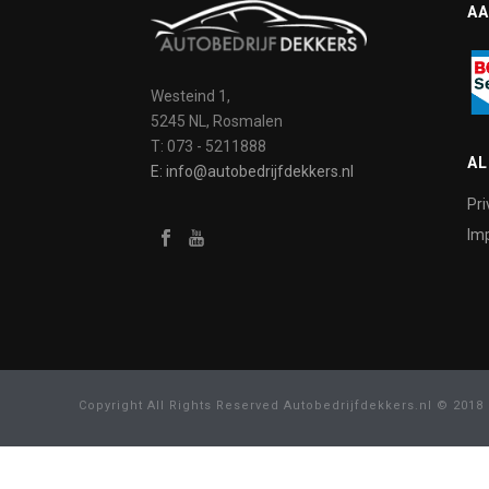
AA
Westeind 1,
5245 NL, Rosmalen
T: 073 - 5211888
A
E: info@autobedrijfdekkers.nl
Pri
Imp
Copyright All Rights Reserved Autobedrijfdekkers.nl © 2018