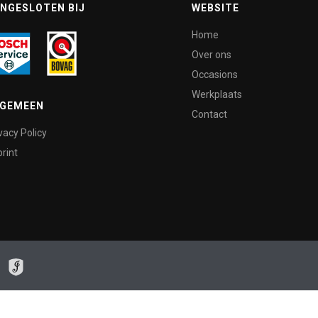
NGESLOTEN BIJ
WEBSITE
Home
Over ons
Occasions
Werkplaats
LGEMEEN
Contact
vacy Policy
rint