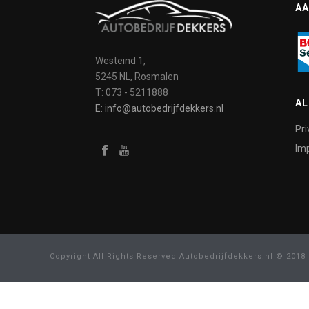
AA
Westeind 1,
5245 NL, Rosmalen
T: 073 - 5211888
A
E: info@autobedrijfdekkers.nl
Pri
Imp
Copyright All Rights Reserved Autobedrijfdekkers.nl © 2018