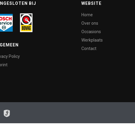
NGESLOTEN BIJ
WEBSITE
Home
Over ons
Occasions
Werkplaats
LGEMEEN
Contact
vacy Policy
rint