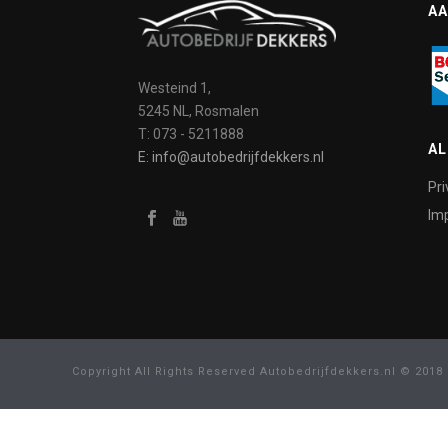
AA
Westeind 1,
5245 NL, Rosmalen
T: 073 - 5211888
A
E: info@autobedrijfdekkers.nl
Pri
Imp
Copyright All Rights Reserved Autobedrijfdekkers.nl © 2018