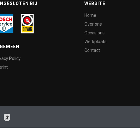
NGESLOTEN BIJ
WEBSITE
Home
Over ons
Occasions
Werkplaats
LGEMEEN
Contact
vacy Policy
rint