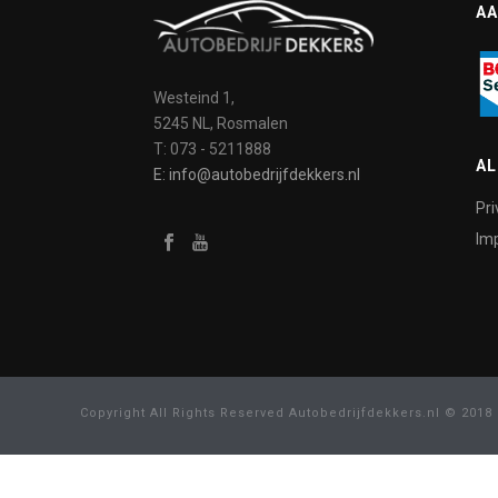
AA
Westeind 1,
5245 NL, Rosmalen
T: 073 - 5211888
A
E: info@autobedrijfdekkers.nl
Pri
Imp
Copyright All Rights Reserved Autobedrijfdekkers.nl © 2018