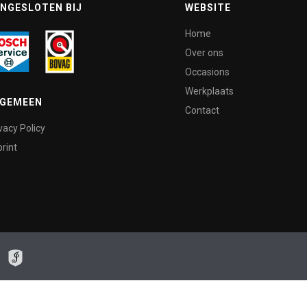
NGESLOTEN BIJ
WEBSITE
Home
Over ons
Occasions
Werkplaats
LGEMEEN
Contact
vacy Policy
rint