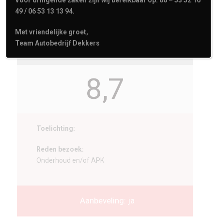
49 / 06 53 13 13 94.
Met vriendelijke groet,
Team Autobedrijf Dekkers
jetty eugster uit 's-Hertogenbosch
8,7
Toelichting:
Reden bezoek:
Onderhoud en/of APK
Aanbeveling: ja