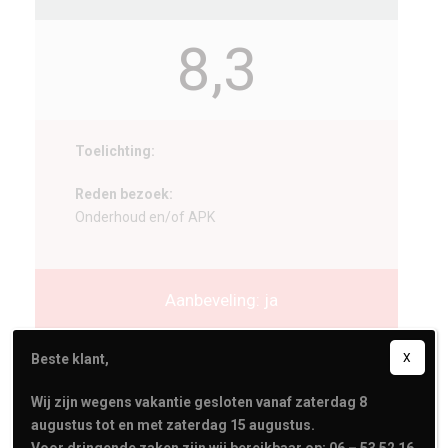
8,3
Toelichting:
Reden bezoek:
Onderhoud en/of APK
Aanbeveling: ja
Beste klant,
X
Service:
8
Deskundigheid:
8
Wij zijn wegens vakantie gesloten vanaf zaterdag 8
Prijs/Kwaliteit:
9
augustus tot en met zaterdag 15 augustus.
Voor dringende zaken zijn wij bereikbaar op: 06 – 53 52 16