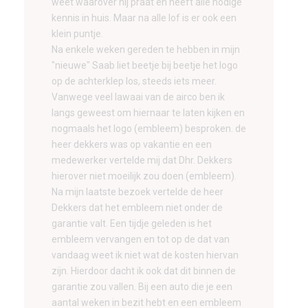
weet waarover hij praat en heeft alle nodige
kennis in huis. Maar na alle lof is er ook een
klein puntje.
Na enkele weken gereden te hebben in mijn
"nieuwe" Saab liet beetje bij beetje het logo
op de achterklep los, steeds iets meer.
Vanwege veel lawaai van de airco ben ik
langs geweest om hiernaar te laten kijken en
nogmaals het logo (embleem) besproken. de
heer dekkers was op vakantie en een
medewerker vertelde mij dat Dhr. Dekkers
hierover niet moeilijk zou doen (embleem).
Na mijn laatste bezoek vertelde de heer
Dekkers dat het embleem niet onder de
garantie valt. Een tijdje geleden is het
embleem vervangen en tot op de dat van
vandaag weet ik niet wat de kosten hiervan
zijn. Hierdoor dacht ik ook dat dit binnen de
garantie zou vallen. Bij een auto die je een
aantal weken in bezit hebt en een embleem