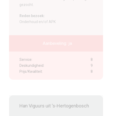
gezocht.
Reden bezoek:
Onderhoud en/of APK
Aanbeveling: ja
Service:
8
Deskundigheid:
9
Prijs/Kwaliteit:
8
Han Viguurs uit 's-Hertogenbosch