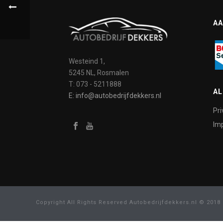
AA
Westeind 1,
5245 NL, Rosmalen
T: 073 - 5211888
A
E: info@autobedrijfdekkers.nl
Pri
Imp
Copyright All Rights Reserved Autobedrijfdekkers.nl © 2018