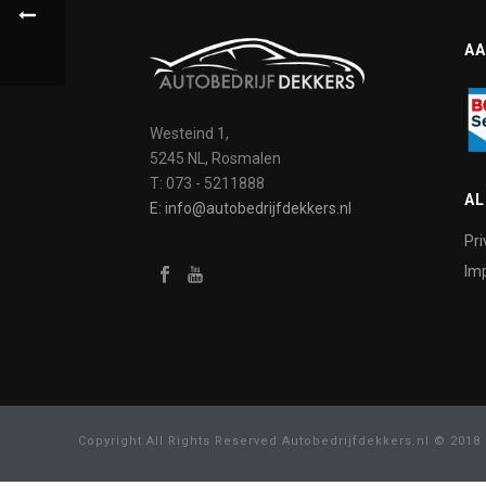
AA
Westeind 1,
5245 NL, Rosmalen
T: 073 - 5211888
A
E: info@autobedrijfdekkers.nl
Pri
Imp
Copyright All Rights Reserved Autobedrijfdekkers.nl © 2018