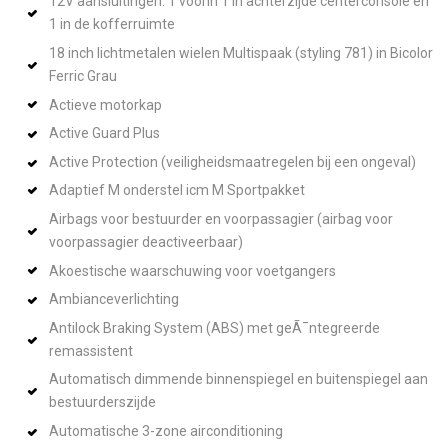
12V aansluitingen: 1 voorin 1 in achterzijde centerconsole en
1 in de kofferruimte
18 inch lichtmetalen wielen Multispaak (styling 781) in Bicolor
Ferric Grau
Actieve motorkap
Active Guard Plus
Active Protection (veiligheidsmaatregelen bij een ongeval)
Adaptief M onderstel icm M Sportpakket
Airbags voor bestuurder en voorpassagier (airbag voor
voorpassagier deactiveerbaar)
Akoestische waarschuwing voor voetgangers
Ambianceverlichting
Antilock Braking System (ABS) met geÃ¯ntegreerde
remassistent
Automatisch dimmende binnenspiegel en buitenspiegel aan
bestuurderszijde
Automatische 3-zone airconditioning