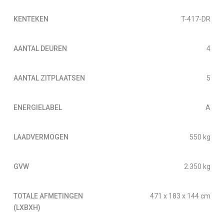
KENTEKEN
T-417-DR
AANTAL DEUREN
4
AANTAL ZITPLAATSEN
5
ENERGIELABEL
A
LAADVERMOGEN
550 kg
GVW
2.350 kg
TOTALE AFMETINGEN
471 x 183 x 144 cm
(LXBXH)