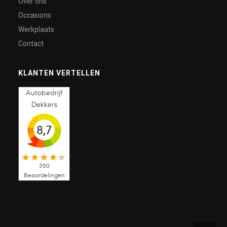
Over ons
Occasions
Werkplaats
Contact
KLANTEN VERTELLEN
Autobedrijf
Dekkers
8,7
350
Beoordelingen