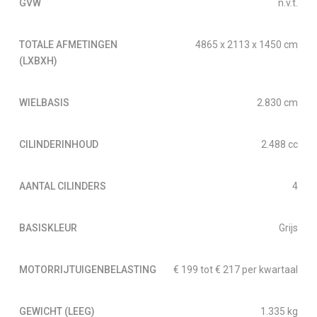
GVW
n.v.t.
TOTALE AFMETINGEN
4865 x 2113 x 1450 cm
(LXBXH)
WIELBASIS
2.830 cm
CILINDERINHOUD
2.488 cc
AANTAL CILINDERS
4
BASISKLEUR
Grijs
MOTORRIJTUIGENBELASTING
€ 199 tot € 217 per kwartaal
GEWICHT (LEEG)
1.335 kg