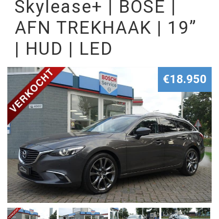
Skylease+ | BOSE |
AFN TREKHAAK | 19”
| HUD | LED
€18.950