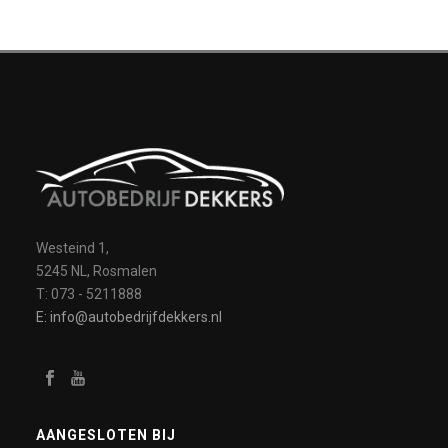
Westeind 1,
5245 NL, Rosmalen
T: 073 - 5211888
E: info@autobedrijfdekkers.nl
AANGESLOTEN BIJ