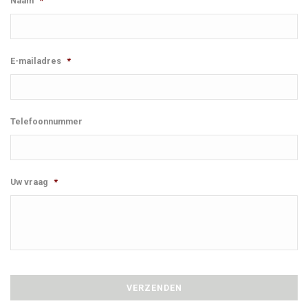
Naam
*
E-mailadres
*
Telefoonnummer
Uw vraag
*